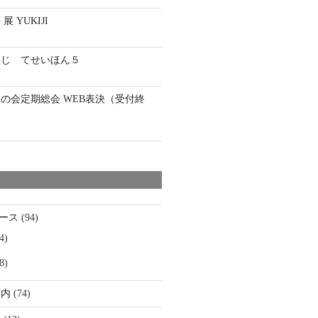
 YUKIJI
とじ てせいほん５
通の会定期総会 WEB表決（受付終
ース
(94)
4)
8)
案内
(74)