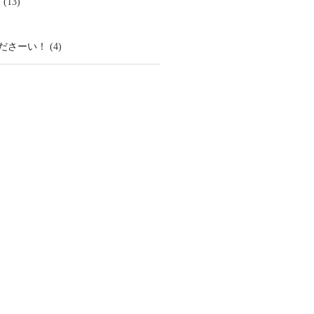
ム
(13)
)
ださーい！
(4)