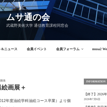
ムサ通の会
武蔵野美術大学 通信教育課程同窓会
ト&ニュース
会員イベント
会員フォーラム
musa2 We
理担当
INFORMATION
男絵画展＋
【終了】2026
2026年7月6日
012年度油絵学科油絵コース卒業）より個