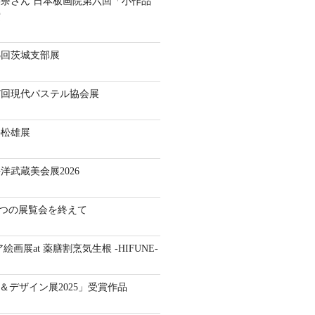
奈さん 日本板画院第六回「小作品
賞
3回茨城支部展
7回現代パステル協会展
井松雄展
洋武蔵美会展2026
】二つの展覧会を終えて
ア絵画展at 薬膳割烹気生根 -HIFUNE-
ート＆デザイン展2025」受賞作品