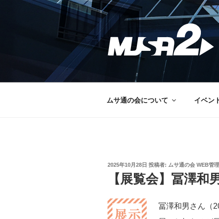
コ
ン
テ
ン
ツ
へ
ス
キ
ッ
ムサ通の会について
イベン
プ
投
2025年10月28日
投稿者:
ムサ通の会 WEB管
稿
【展覧会】冨澤和
日:
冨澤和男さん（2