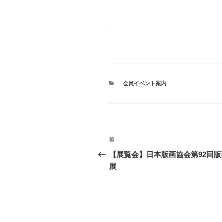
カ
会員イベント案内
テ
ゴ
リ
ー
投
前
過
稿
去
【展覧会】日本版画協会第92回版
の
展
ナ
投
ビ
稿
ゲ