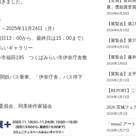
【受賞】富田美
届きました。
展」獎励賞受
2026年6月28日
」
【展覧会】第2
～2025年11月24日（月）
2026年6月19日
初日13：00から、最終日は15：00まで）
【展覧会】第3
2026年4月23日
らいギャラリー
【展覧会】藤
みらい市福田195 つくばみらい市伊奈庁舎敷
2026年3月6日
【展覧会】太平
り関鉄バス乗車、「伊奈庁舎」バス停下
2026年2月15日
【REPORT
2026年2月13日
委員会、同美術作家協会
2026:茨城フェ
2026年2月1日
「musa2 ア
2026年1月27日