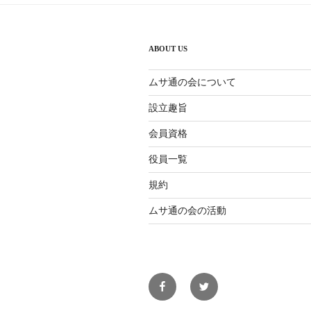
ー
シ
ABOUT US
ョ
ン
ムサ通の会について
設立趣旨
会員資格
役員一覧
規約
ムサ通の会の活動
facebook
twitter