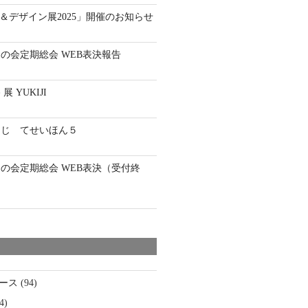
ート＆デザイン展2025」開催のお知らせ
通の会定期総会 WEB表決報告
 YUKIJI
とじ てせいほん５
通の会定期総会 WEB表決（受付終
ース
(94)
4)