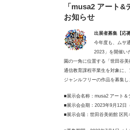
稿
「musa2 アート
日:
お知らせ
出展者募集【応
今年度も、ムサ通
2023」を開催
園の一角に位置する「世田谷美
通信教育課程卒業生を対象に、
ジャンルフリーの作品を募集し
■展示会名称：musa2 アート＆
■展示会会期：2023年9月12日
■展示会場：世田谷美術館 区民