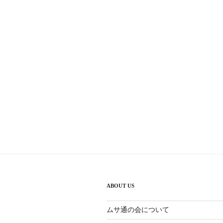
ビ
稿
ゲ
ー
シ
ョ
ン
ABOUT US
ムサ通の会について