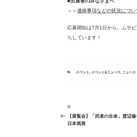
■
出展者のみなさまへ
＞＞
連絡事項などの状況につい
応募開始は7月1日から。ムサ
ちしています！
カ
イベント
,
イベント&ニュース
,
ニュース
テ
ゴ
リ
ー
投
前
過
稿
去
【展覧会】「武者の生命」渡辺修
の
日本画展
ナ
投