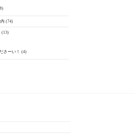
8)
案内
(74)
ム
(13)
)
ださーい！
(4)