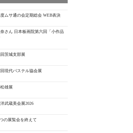
年度ムサ通の会定期総会 WEB表決
奈さん 日本板画院第六回「小作品
賞
3回茨城支部展
7回現代パステル協会展
井松雄展
洋武蔵美会展2026
】二つの展覧会を終えて