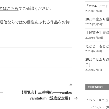
「musa2 ア
てはこちら
でご確認ください。
2025年9月28日
2025年度ムサ
ビ通信ならではの個性あふれる作品をお待
2025年8月30日
【展覧会】雪路 展
2025年8月19日
えとじ もじ
2025年7月28日
2025年度ムサ
了）
2025年7月1日
次
次
CATEGORY
の
一
【展覧会】三浦明範——vanitas
投
vanitatum（退官記念展）
イベント&ニュ
稿
イベント
(8