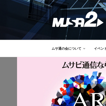
コ
ン
テ
ン
ツ
へ
ス
キ
ッ
ムサ通の会について
イベン
プ