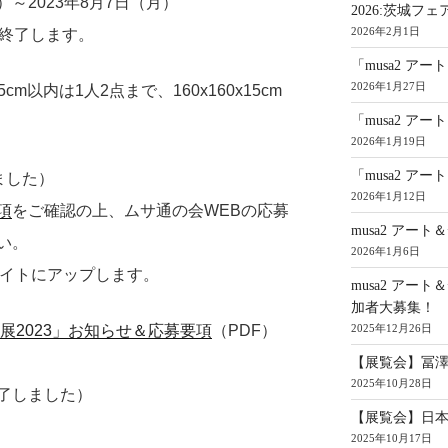
）～2023年8月7日（月）
2026:茨城フェ
2026年2月1日
で終了します。
「musa2 ア
2026年1月27日
15cm以内は1人2点まで、160x160x15cm
「musa2 アー
2026年1月19日
「musa2 アー
ました）
2026年1月12日
項
をご確認の上、ムサ通の会WEBの応募
musa2 アー
い。
2026年1月6日
サイトにアップします。
musa2 アー
加者大募集！
2025年12月26日
ン展2023」お知らせ＆応募要項
（PDF）
【展覧会】冨
2025年10月28日
了しました）
【展覧会】日本
2025年10月17日